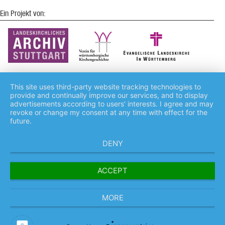
Ein Projekt von:
This site uses third-party website tracking technologies to
provide and continually improve our services, and to display
advertisements according to users' interests. I agree and may
Impressum
Kontakt
Datenschutz
revoke or change my consent at any time with effect for the
future.
DENY
ACCEPT
MORE